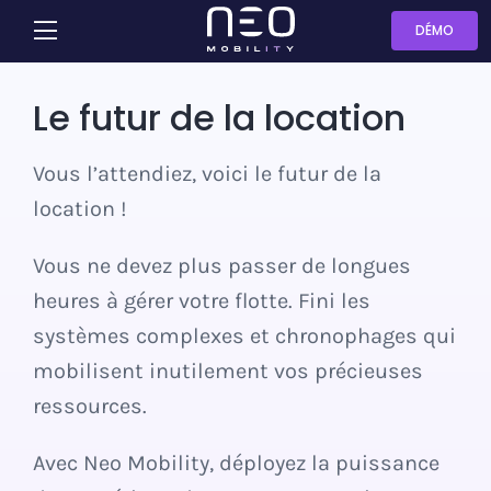
Skip
DÉMO
Toggle
to
Navigation
content
Partage
Le futur de la location
Location
Vous l’attendiez, voici le futur de la
location !
Concession
Vous ne devez plus passer de longues
heures à gérer votre flotte. Fini les
Leasing
systèmes complexes et chronophages qui
mobilisent inutilement vos précieuses
Flotte
ressources.
Contactez-nous
Avec Neo Mobility, déployez la puissance