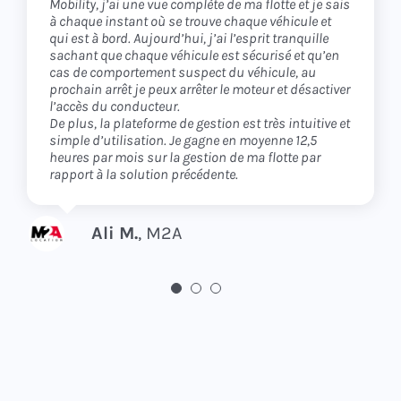
Mobility, j’ai une vue complète de ma flotte et je sais
flotte et ils m’apportent la plateforme logicielle et
grand sentiment de sécurité. De plus, mon équipe a
à chaque instant où se trouve chaque véhicule et
l’application pour servir mes clients.
pu prendre en main le produit très rapidement
qui est à bord. Aujourd’hui, j’ai l’esprit tranquille
grâce à l’interface très intuitive. Même mes clients
sachant que chaque véhicule est sécurisé et qu’en
me disent qu’ils sont très satisfaits de l’application
Vu la flexibilité de la solution, je peux autant
cas de comportement suspect du véhicule, au
pour gérer leur véhicule.
travailler en B2B, que B2C, voire même B2B2C.
prochain arrêt je peux arrêter le moteur et désactiver
l’accès du conducteur.
Et comme les coûts de la solution ont totalement
La plateforme de carsharing ne cesse de se
De plus, la plateforme de gestion est très intuitive et
été amortis en quelques mois par les gains
développer et accompagne parfaitement la
simple d’utilisation. Je gagne en moyenne 12,5
effectués en temps de gestion et en problème évité,
croissance de mon entreprise.
heures par mois sur la gestion de ma flotte par
je suis vraiment ravi de cet investissement.
rapport à la solution précédente.
Sébastien B.
Moovee Mobility
Olivier B.
LeaseClub
Ali M.
,
M2A