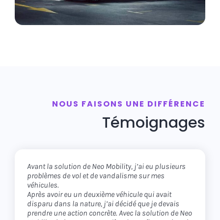
NOUS FAISONS UNE DIFFÉRENCE
Témoignages
Avant la solution de Neo Mobility, j’ai eu plusieurs
Moi je cherchais un partenaire qui connaissait son
Les deux mots que j’utiliserais pour décrire mon
problèmes de vol et de vandalisme sur mes
métier et qui me donnerait les moyens de me
expérience avec Neo Mobility sont ‘Sécurité’ et
véhicules.
concentrer sur le mien. C’est exactement ce que j’ai
‘expérience client’.
Après avoir eu un deuxième véhicule qui avait
trouvé avec la solution de Neo Mobility.
disparu dans la nature, j’ai décidé que je devais
Depuis que je sais en temps réel où se trouvent mes
prendre une action concrète. Avec la solution de Neo
Je m’occupe de la gestion opérationnelle de ma
véhicules à chaque instant, j’ai un beaucoup plus